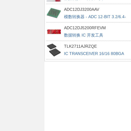
Evaluation Module
ADC12DJ3200AAV
模数转换器 - ADC 12-BIT 3.2/6.4-
GSPS DUAL/SINGLE CH ADC
ADC12DJ5200RFEVM
数据转换 IC 开发工具
ADC12DJ5200RF EVALUATION
TLK2711AJRZQE
MODULE
IC TRANSCEIVER 16/16 80BGA