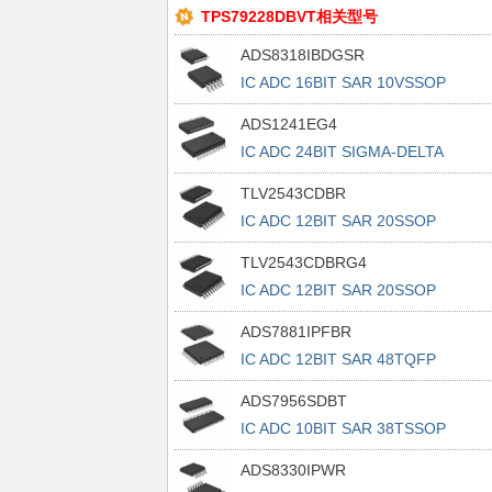
TPS79228DBVT相关型号
ADS8318IBDGSR
IC ADC 16BIT SAR 10VSSOP
ADS1241EG4
IC ADC 24BIT SIGMA-DELTA
28SSOP
TLV2543CDBR
IC ADC 12BIT SAR 20SSOP
TLV2543CDBRG4
IC ADC 12BIT SAR 20SSOP
ADS7881IPFBR
IC ADC 12BIT SAR 48TQFP
ADS7956SDBT
IC ADC 10BIT SAR 38TSSOP
ADS8330IPWR