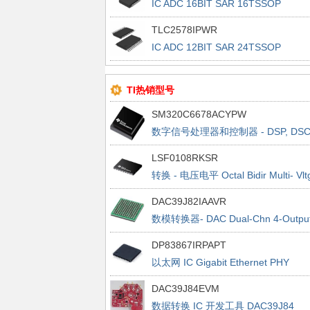
IC ADC 16BIT SAR 16TSSOP
TLC2578IPWR
IC ADC 12BIT SAR 24TSSOP
TI热销型号
SM320C6678ACYPW
数字信号处理器和控制器 - DSP, DS
Multicore Fixed Digital Signal Proc
LSF0108RKSR
转换 - 电压电平 Octal Bidir Multi- Vlt
Lev Translator
DAC39J82IAAVR
数模转换器- DAC Dual-Chn 4-Outpu
16-Bit 2.8 GSPS
DP83867IRPAPT
以太网 IC Gigabit Ethernet PHY
DAC39J84EVM
数据转换 IC 开发工具 DAC39J84