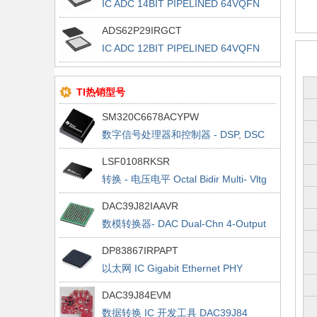
IC ADC 14BIT PIPELINED 64VQFN
ADS62P29IRGCT
IC ADC 12BIT PIPELINED 64VQFN
TI热销型号
SM320C6678ACYPW
数字信号处理器和控制器 - DSP, DSC
Multicore Fixed Digital Signal Proc
LSF0108RKSR
转换 - 电压电平 Octal Bidir Multi- Vltg
Lev Translator
DAC39J82IAAVR
数模转换器- DAC Dual-Chn 4-Output
16-Bit 2.8 GSPS
DP83867IRPAPT
以太网 IC Gigabit Ethernet PHY
DAC39J84EVM
数据转换 IC 开发工具 DAC39J84