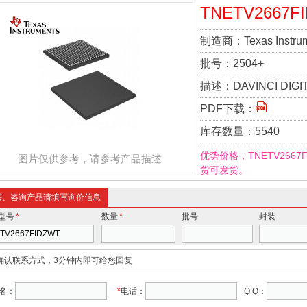
TNETV2667F
制造商：
Texas Instru
批号：
2504+
描述：
DAVINCI DIGI
PDF下载：
库存数量：
5540
优势价格，TNETV266
图片仅供参考，请参考产品描述
货可发货。
买、咨询产品请填写询价信息
型号
*
数量
*
批号
封装
确认联系方式，3分钟内即可给您回复
名：
*
电话：
Q Q：