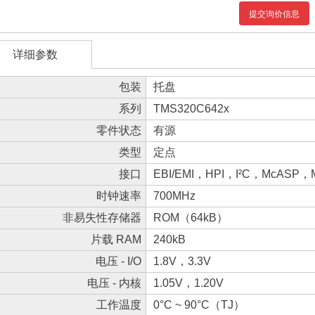
提交询价信息
详细参数
包装
托盘
系列
TMS320C642x
零件状态
有源
类型
定点
接口
EBI/EMI，HPI，I²C，McASP
时钟速率
700MHz
非易失性存储器
ROM（64kB）
片载 RAM
240kB
电压 - I/O
1.8V，3.3V
电压 - 内核
1.05V，1.20V
工作温度
0°C ~ 90°C（TJ）