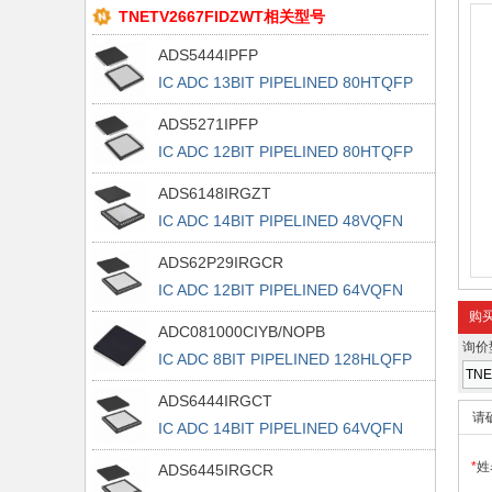
TNETV2667FIDZWT相关型号
ADS5444IPFP
IC ADC 13BIT PIPELINED 80HTQFP
ADS5271IPFP
IC ADC 12BIT PIPELINED 80HTQFP
ADS6148IRGZT
IC ADC 14BIT PIPELINED 48VQFN
ADS62P29IRGCR
IC ADC 12BIT PIPELINED 64VQFN
购
ADC081000CIYB/NOPB
询价
IC ADC 8BIT PIPELINED 128HLQFP
ADS6444IRGCT
请
IC ADC 14BIT PIPELINED 64VQFN
*
姓
ADS6445IRGCR