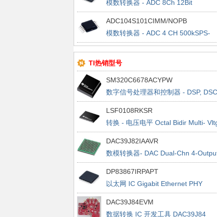
模数转换器 - ADC 8Ch 12Bit
40/50MSPS w/Ser LVDS Interface
ADC104S101CIMM/NOPB
模数转换器 - ADC 4 CH 500kSPS-
1MSPS 10B ADC
TI热销型号
SM320C6678ACYPW
数字信号处理器和控制器 - DSP, DS
Multicore Fixed Digital Signal Proc
LSF0108RKSR
转换 - 电压电平 Octal Bidir Multi- Vlt
Lev Translator
DAC39J82IAAVR
数模转换器- DAC Dual-Chn 4-Outpu
16-Bit 2.8 GSPS
DP83867IRPAPT
以太网 IC Gigabit Ethernet PHY
DAC39J84EVM
数据转换 IC 开发工具 DAC39J84