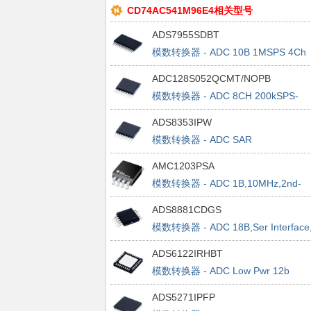
CD74AC541M96E4相关型号
ADS7955SDBT
模数转换器 - ADC 10B 1MSPS 4Ch
Sgl Ended Micro Pwr
ADC128S052QCMT/NOPB
模数转换器 - ADC 8CH 200kSPS-
500kSPS 12B ADC
ADS8353IPW
模数转换器 - ADC SAR
ADC,Dual,600kSPS 16B
AMC1203PSA
模数转换器 - ADC 1B,10MHz,2nd-
Order Iso Delta-Sigma Mod
ADS8881CDGS
模数转换器 - ADC 18B,Ser Interface
microPower,SAR ADC
ADS6122IRHBT
模数转换器 - ADC Low Pwr 12b
65MSPS
ADS5271IPFP