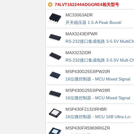
74LVT162244ADGGRE4相关型号
MC33063ADR
开关稳压器 1.5-A Peak Boost/
Buck/Inverting Swit
MAX3243EIPWR
RS-232接口集成电路 3-5.5V MultiC
Line Driver/Receiver
MAX3232IDR
RS-232接口集成电路 3-5.5V Mult-C
RS232
MSP430G2553IPW20R
16位微控制器 - MCU Mixed Signal
MCU
MSP430G2553IPW28R
16位微控制器 - MCU Mixed Signal
MCU
MSP430F2132IRHBR
16位微控制器 - MCU 16B Ultra-Lo-
Pwr Microcntrlr
MSP430FR5969IRGZR