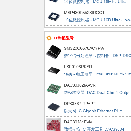
16位微控制器 - MCU 16MHz Ultra-
Low-Pwr MCU
MSP430F5528IRGCT
16位微控制器 - MCU 16B Ultra-Low
Pwr Microcontroller
TI热销型号
SM320C6678ACYPW
数字信号处理器和控制器 - DSP, DS
Multicore Fixed Digital Signal Proc
LSF0108RKSR
转换 - 电压电平 Octal Bidir Multi- Vlt
Lev Translator
DAC39J82IAAVR
数模转换器- DAC Dual-Chn 4-Outpu
16-Bit 2.8 GSPS
DP83867IRPAPT
以太网 IC Gigabit Ethernet PHY
DAC39J84EVM
数据转换 IC 开发工具 DAC39J84