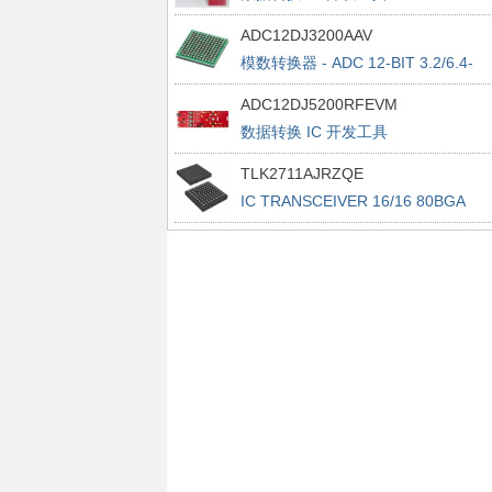
Evaluation Module
ADC12DJ3200AAV
模数转换器 - ADC 12-BIT 3.2/6.4-
GSPS DUAL/SINGLE CH ADC
ADC12DJ5200RFEVM
数据转换 IC 开发工具
ADC12DJ5200RF EVALUATION
TLK2711AJRZQE
MODULE
IC TRANSCEIVER 16/16 80BGA